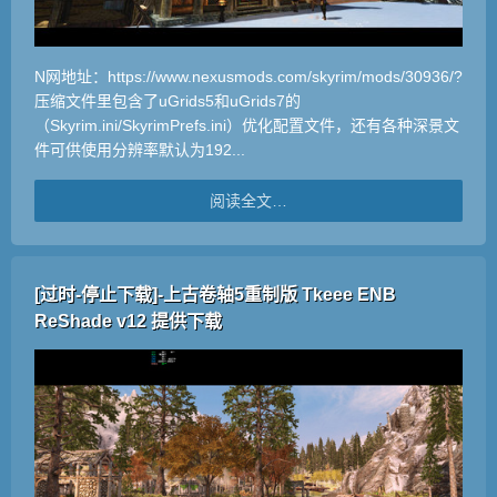
N网地址：https://www.nexusmods.com/skyrim/mods/30936/?
压缩文件里包含了uGrids5和uGrids7的
（Skyrim.ini/SkyrimPrefs.ini）优化配置文件，还有各种深景文
件可供使用分辨率默认为192...
阅读全文…
[过时-停止下载]-上古卷轴5重制版 Tkeee ENB
ReShade v12 提供下载