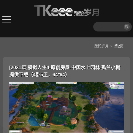
搜
蹉跎岁月
>
第2页
[2021年]模拟人生4-原创房屋-中国水上园林-孤兰小榭
提供下载（4卧5卫，64*64）