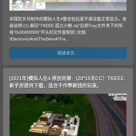
非蹉跎岁月制作的模拟人生4整合包玩家不保证能正常显示。安
装说明:(1).解压"TKEEE.孤兰小榭.zip"后把Tray文件夹下的所
有“0x00000000”开头的文件复制到.\文档
\ElectronicArts\TheSims4\Tra...
阅读全文…
[2021年]模拟人生4-原创房屋-（20*15无CC）TKEEE.
新手房提供下载，适合不作弊刷钱的玩家。