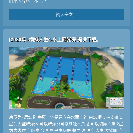
而来的程序！本程序...
阅读全文…
[2020年]-模拟人生4-水上阳光房,提供下载。
房屋为4层结构,房屋主体是建立在水面上的,由16根立柱支撑.1
层为大型游泳池,可以游泳也可以划独木舟,更可以骑摩托艇.2层
为大客厅,主卧室,会客室,书房厨房,餐厅,酒吧,佣人房,宠物间,产