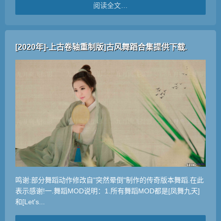
阅读全文…
[2020年]-上古卷轴重制版]古风舞蹈合集提供下载.
鸣谢:部分舞蹈动作修改自"突然晕倒"制作的传奇版本舞蹈.在此
表示感谢!一.舞蹈MOD说明：1.所有舞蹈MOD都是[凤舞九天]
和[Let's...