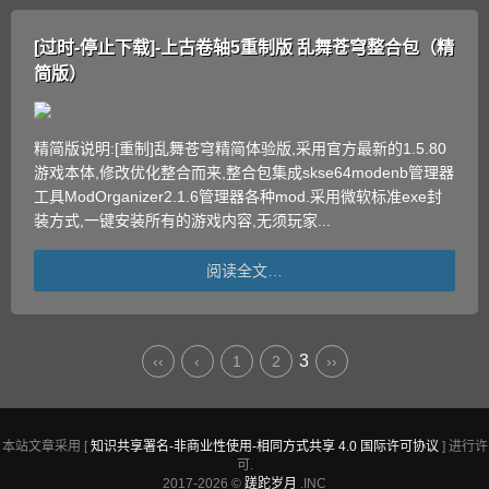
[过时-停止下载]-上古卷轴5重制版 乱舞苍穹整合包（精
简版）
精简版说明:[重制]乱舞苍穹精简体验版,采用官方最新的1.5.80
游戏本体,修改优化整合而来,整合包集成skse64modenb管理器
工具ModOrganizer2.1.6管理器各种mod.采用微软标准exe封
装方式,一键安装所有的游戏内容,无须玩家...
阅读全文…
3
‹‹
‹
1
2
››
本站文章采用 [
知识共享署名-非商业性使用-相同方式共享 4.0 国际许可协议
] 进行许
可.
2017-2026 ©
蹉跎岁月
.INC