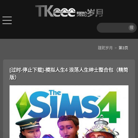
搜
蹉跎岁月
>
第3页
[过时-停止下载]-模拟人生4 浪荡人生绅士整合包（精简
版）