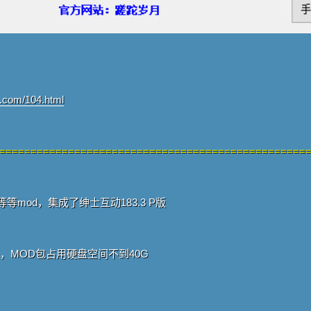
e.com/104.html
=================================================
等mod，集成了绅士互动183.3 P版
G，MOD包占用硬盘空间不到40G